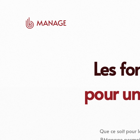
Les fo
pour un
Que ce soit pour l
BManage permet au