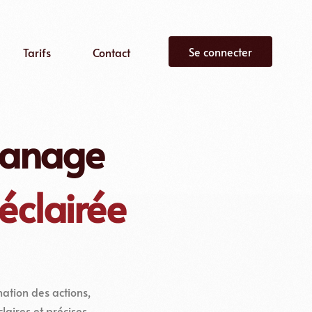
Se connecter
Tarifs
Contact
és
BManage
fonctionne ?
éclairée
nation des actions,
aires et précises.