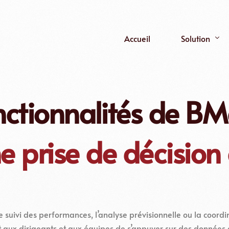
Accueil
Solution
Fonctionnalit
nctionnalités de 
Comment ça 
Connecteurs
e prise de décision 
e suivi des performances, l’analyse prévisionnelle ou la coordi
x dirigeants et aux équipes de s’appuyer sur des données cl